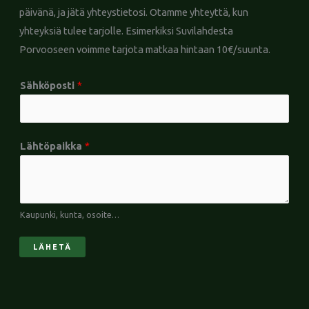
päivänä, ja jätä yhteystietosi. Otamme yhteyttä, kun
yhteyksiä tulee tarjolle. Esimerkiksi Suvilahdesta
Porvooseen voimme tarjota matkaa hintaan 10€/suunta.
*
Sähköposti
*
L
ä
h
Lähtöpaikka
*
t
ö
p
a
Kaupunki, kunta, osoite…
i
k
LÄHETÄ
k
a
*